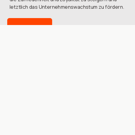
letztlich das Unternehmenswachstum zu fördern.
Kontakt
Fußzeile
Unternehmensethik/ Ethik-Kodex
Datenschutzbestimmungen