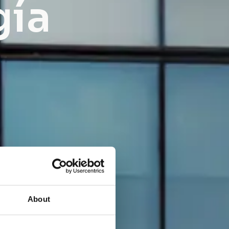
gía
About