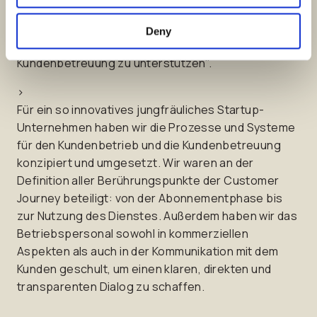
Gestaltung des Kundenservices mitgewirkt. Jetzt
sind wir an der Seite dieses neuen wichtigen
Deny
Unternehmens, um es bei der Exzellenz der
Kundenbetreuung zu unterstützen".
>
Für ein so innovatives jungfräuliches Startup-
Unternehmen haben wir die Prozesse und Systeme
für den Kundenbetrieb und die Kundenbetreuung
konzipiert und umgesetzt. Wir waren an der
Definition aller Berührungspunkte der Customer
Journey beteiligt: von der Abonnementphase bis
zur Nutzung des Dienstes. Außerdem haben wir das
Betriebspersonal sowohl in kommerziellen
Aspekten als auch in der Kommunikation mit dem
Kunden geschult, um einen klaren, direkten und
transparenten Dialog zu schaffen.