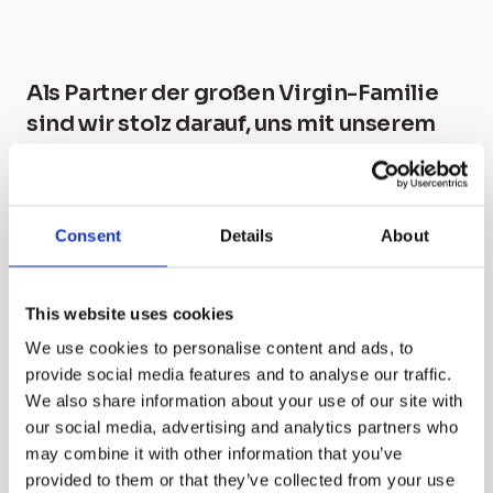
Als Partner der großen Virgin-Familie
sind wir stolz darauf, uns mit unserem
Fachwissen und unserer Erfahrung im
Bereich der Kundenbetreuung am
Geschäft dieser neuen Gruppe zu
Consent
Details
About
beteiligen.
Virgin Fibra wurde in Mailand von Richard Branson,
This website uses cookies
dem Gründer der Virgin Group, und in Anwesenheit
des Vorstandsvorsitzenden Tom Mockridge
We use cookies to personalise content and ads, to
vorgestellt. Das Ziel von Virgin Fibra ist es, auf
provide social media features and to analyse our traffic.
We also share information about your use of our site with
einfache Weise eine großartige Konnektivität zu
our social media, advertising and analytics partners who
bieten, mit Zugang zum Haus über reine, schnelle
may combine it with other information that you’ve
und zuverlässige Glasfaserkabel, mit einem für
provided to them or that they’ve collected from your use
immer festgelegten Preis und der Freiheit, jederzeit