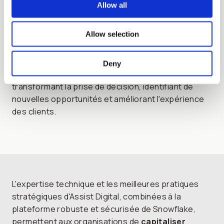
Allow all
clouds publics. Les entreprises n'ont donc plus
besoin de dépenser des ressources pour
Allow selection
assembler des données fragmentées et disposent
d'un
écosystème de données
unifié, efficace et
sécurisé.
Snowflake simplifie la façon dont les
Deny
entreprises gèrent et exploitent leurs données,
transformant la prise de décision, identifiant de
nouvelles opportunités et améliorant l'expérience
des clients.
L'expertise technique et les meilleures pratiques
stratégiques d'Assist Digital, combinées à la
plateforme robuste et sécurisée de Snowflake,
permettent aux organisations de
capitaliser