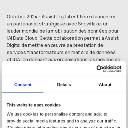
Octobre 2024 - Assist Digital est fière d'annoncer
un partenariat stratégique avec Snowflake, un
leader mondial de la mobilisation des données pour
l'AI Data Cloud. Cette collaboration permet à Assist
Digital de mettre en œuvre sa prestation de
services transformateurs en matière de données
et d'IA, en donnant aux organisations les moyens de
créer de la valeur et d'atténuer les risques tout au
long de leur parcours en matière de données et
d'IA.
Consent
Details
About
L'AI Data Cloud de Snowflake se compose de
capacités de plateforme qui prennent en charge
This website uses cookies
diverses charges de travail de données, d'IA et
d'applications, ainsi que du contenu - les
We use cookies to personalise content and ads, to
ensembles de données, les modèles et les
provide social media features and to analyse our traffic.
We also share information about your use of our site with