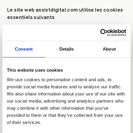
Le site web assistdigital.com utilise les cookies
essentiels suivants
- ARRAffinitySameSite : Ce cookie est défini par
les sites web qui utilisent la plateforme cloud
Windows Azure. Il est utilisé pour l'équilibrage
Consent
Details
About
de la charge, en veillant à ce que les demandes
de pages des visiteurs soient dirigées vers le
même serveur à chaque session de navigation.
This website uses cookies
L'objectif principal de ce cookie est le suivant :
We use cookies to personalise content and ads, to
strictement nécessaire : Strictement
provide social media features and to analyse our traffic.
nécessaire.
We also share information about your use of our site with
- Assist.CookieWarning : Permet la gestion de la
our social media, advertising and analytics partners who
bannière Cookie.
may combine it with other information that you’ve
provided to them or that they’ve collected from your use
- Assist.CookieWarning : permet la gestion de la
of their services.
bannière Cookie.