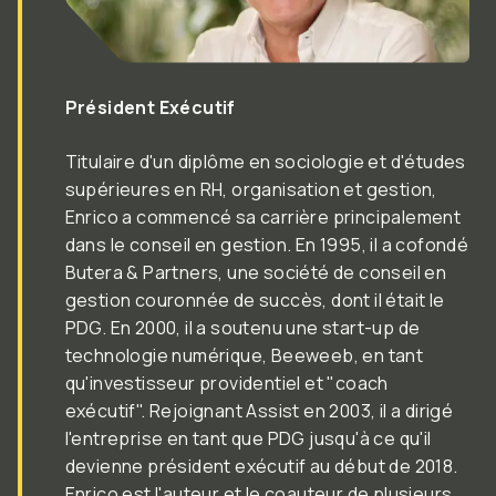
Fonction:
Président Exécutif
Titulaire d'un diplôme en sociologie et d'études
supérieures en RH, organisation et gestion,
Enrico a commencé sa carrière principalement
dans le conseil en gestion. En 1995, il a cofondé
Butera & Partners, une société de conseil en
gestion couronnée de succès, dont il était le
PDG. En 2000, il a soutenu une start-up de
technologie numérique, Beeweeb, en tant
qu'investisseur providentiel et "coach
exécutif". Rejoignant Assist en 2003, il a dirigé
l'entreprise en tant que PDG jusqu'à ce qu'il
devienne président exécutif au début de 2018.
Enrico est l'auteur et le coauteur de plusieurs