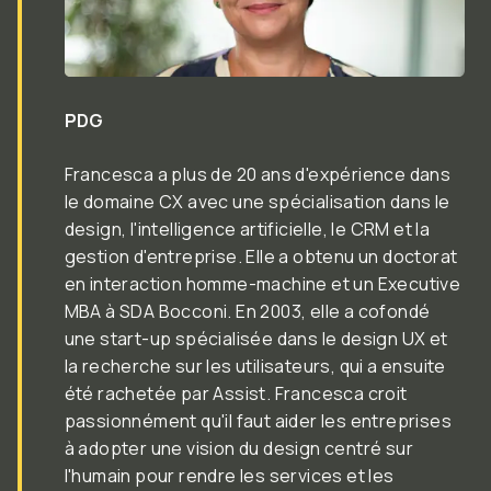
Fonction:
PDG
Francesca a plus de 20 ans d'expérience dans
le domaine CX avec une spécialisation dans le
design, l'intelligence artificielle, le CRM et la
gestion d'entreprise. Elle a obtenu un doctorat
en interaction homme-machine et un Executive
MBA à SDA Bocconi. En 2003, elle a cofondé
une start-up spécialisée dans le design UX et
la recherche sur les utilisateurs, qui a ensuite
été rachetée par Assist. Francesca croit
passionnément qu'il faut aider les entreprises
à adopter une vision du design centré sur
l'humain pour rendre les services et les