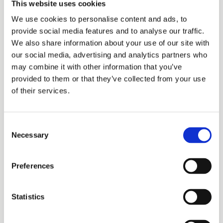
This website uses cookies
avec une solide équipe de consultants, de
We use cookies to personalise content and ads, to
designers CX/UX et d'analystes de données,
provide social media features and to analyse our traffic.
revendique plus de 20 ans d'expérience dans la
We also share information about your use of our site with
transformation digitale, le conseil technologique et
our social media, advertising and analytics partners who
les services de CRM et d'automatisation du
may combine it with other information that you’ve
marketing. Depuis 2010, l'entreprise développe
provided to them or that they’ve collected from your use
également des solutions basées sur l'IA, encore
of their services.
dynamisées par l'essor de l’intelligence artificielle
générative. Avec l'entrée d'Ardian dans l'entreprise
en 2023, Assist Digital a accéléré son
Consent
développement international, afin de renforcer sa
Necessary
Selection
présence sur les marchés clés où elle opère,
notamment l'Italie (où se trouve son siège),
Preferences
l'Allemagne, l'Espagne, le Royaume-Uni et les Pays-
Bas.
Statistics
En combinant ces capacités et services, Assist
Digital et Satel apportent aujourd'hui au marché