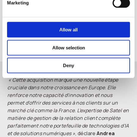
Marketing
français une offre innovante, capable de favoriser
l'adoption de l'IA dans les processus clés de
l'entreprise, d'améliorer la performance, la
génération de valeur et l'expérience client (CX)
Allow all
offerte aux clients finaux.
Allow selection
Deny
« Cette acquisition marque une nouvelle étape
cruciale dans notre croissance en Europe. Elle
renforce notre capacité d'innovation et nous
permet d'offrir des services à nos clients sur un
marché clé comme la France. L'expertise de Satel en
matière de gestion de la relation client complète
parfaitement notre portefeuille de technologies d'IA
et de solutions numériques »
, déclare
Andrea