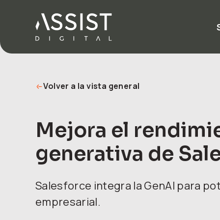
Ir al inicio
Volver a la vista general
Mejora el rendimi
generativa de Sal
Salesforce integra la GenAI para po
empresarial.