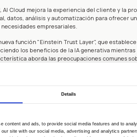
AI Cloud mejora la experiencia del cliente y la pro
ial, datos, análisis y automatización para ofrecer u
s necesidades empresariales.
 nueva función "Einstein Trust Layer", que establece
eciendo los beneficios de la IA generativa mientras 
acterística aborda las preocupaciones comunes sobr
te a las organizaciones aprovechar sus beneficios 
la IA de Salesforce: Einstein. Gracias a la inteligen
 las empresas y sus empleados sean más productivos
Details
ng o comercio. Otras tecnologías existentes de Sa
as impecables funcionalidades de AI Cloud.
racterísticas de AI Cloud?
e content and ads, to provide social media features and to analy
 our site with our social media, advertising and analytics partn