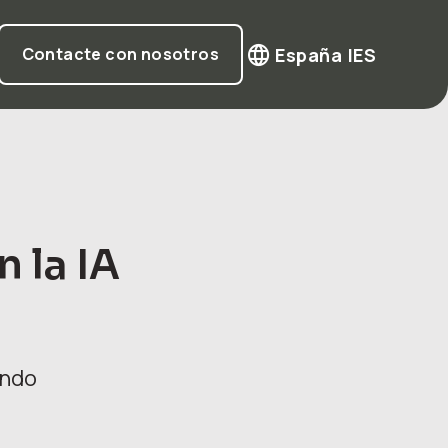
España |
ES
Contacte con nosotros
 la IA
undo