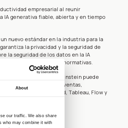
ductividad empresarial al reunir
na IA generativa fiable, abierta y en tiempo
 un nuevo estándar en la industria para la
garantiza la privacidad y la seguridad de
e la seguridad de los datos en la IA
cumpliendo con todas las normativas.
cia artificial generativa, Einstein puede
 y eficientes, ya sea en ventas,
About
lesforce, como Data Cloud, Tableau, Flow y
se our traffic. We also share
ers who may combine it with