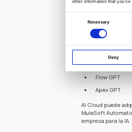
GPL de venta
other information that you’ve
GPL de servic
Consent
Necessary
Selection
Marketing GP
GPT de comer
Slack GPT
Deny
Tableau GPT
Flow GPT
Apex GPT
AI Cloud puede adq
MuleSoft Automation
empresa para la IA.