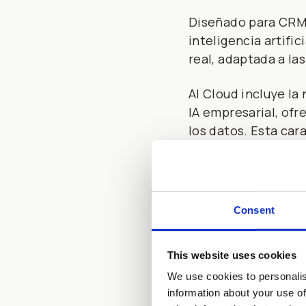
Diseñado para CRM, 
inteligencia artific
real, adaptada a la
AI Cloud incluye la
IA empresarial, ofr
los datos. Esta car
generativa y permi
AI Cloud se basa en 
ayudar a hacer que
Consent
asistencia, marketi
MuleSoft, apoyan l
This website uses cookies
¿Cuáles son las ca
We use cookies to personalis
information about your use of