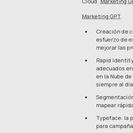
Cloud.
Marketing 
Marketing GPT
.
Creación de c
esfuerzo de e
mejorar las p
Rapid Identit
adecuados en 
en la Nube de
siempre al día
Segmentación 
mapear rápida
Typeface: la 
para campañas